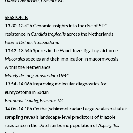
Hanne Lamberink, Erasmus MC
SESSION B
13.30-13.42h Genomic insights into the rise of 5FC
resistance in
Candida tropicalis
across the Netherlands
Fatima Delma, Radboudumc
13.42-13.54h
Spores in the Wind: Investigating airborne
Mucorales
species and their implication in mucormycosis
within the Netherlands
Mandy de Jong, Amsterdam UMC
13.54-14.06h Improving molecular diagnostics for
eumycetoma in Sudan
Emmanuel Siddig, Erasmus MC
14.06-14.18h On the (schimmel)radar: Large-scale spatial air
sampling reveals landscape-level predictors of triazole
resistance in the Dutch airborne population of
Aspergillus