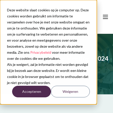
Deze website slaat cookies op je computer op. Deze
cookies worden gebruikt om informatie te
verzamelen over hoe je met onze website omgaat en
om je te onthouden. We gebruiken deze informatie
om je surfervaring te verbeteren en personaliseren,
en voor analyse en meetgegevens over onze
Onze diensten
bezoekers, zowel op deze website als via andere
Congreskalender
media. Zie ons
Privacybeleid
voor meer informatie
NVMy Fungal Update Meeting - 2024
over de cookies die we gebruiken.
Nieuws
Als je weigert, zal je informatie niet worden gevolgd
bij je bezoek aan deze website. Er wordt een kleine
Over ons
cookie in je browser geplaatst om te onthouden dat
je niet gevolgd wilt worden.
Contact
Accepteren
Weigeren
Plan uw congres