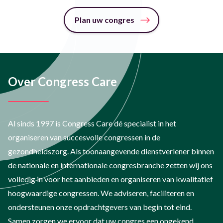
Plan uw congres
Over Congress Care
Al sinds 1997 is Congress Care dé specialist in het
organiseren van succesvolle congressen in de
gezondheidszorg. Als toonaangevende dienstverlener binnen
de nationale en internationale congresbranche zetten wij ons
volledig in voor het aanbieden en organiseren van kwalitatief
hoogwaardige congressen. We adviseren, faciliteren en
ondersteunen onze opdrachtgevers van begin tot eind.
Samen zorgen we ervoor dat uw congres een ongekend