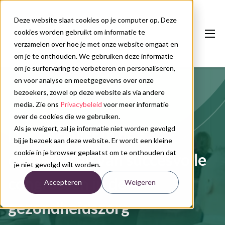
Deze website slaat cookies op je computer op. Deze
cookies worden gebruikt om informatie te
verzamelen over hoe je met onze website omgaat en
om je te onthouden. We gebruiken deze informatie
om je surfervaring te verbeteren en personaliseren,
en voor analyse en meetgegevens over onze
Onze diensten
bezoekers, zowel op deze website als via andere
Congreskalender
media. Zie ons
Privacybeleid
voor meer informatie
Congress Care
over de cookies die we gebruiken.
Nieuws
Als je weigert, zal je informatie niet worden gevolgd
Dé specialist in het
bij je bezoek aan deze website. Er wordt een kleine
Over ons
cookie in je browser geplaatst om te onthouden dat
organiseren van succesvolle
je niet gevolgd wilt worden.
Contact
congressen in de
Accepteren
Weigeren
Plan uw congres
gezondheidszorg