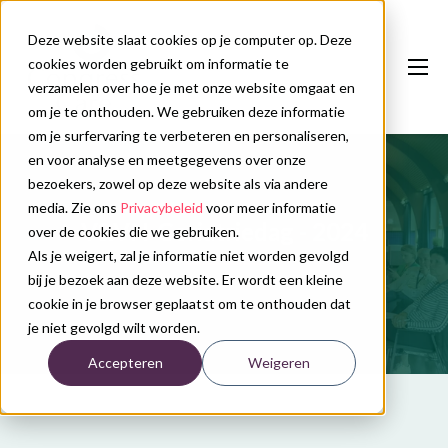
Deze website slaat cookies op je computer op. Deze
cookies worden gebruikt om informatie te
verzamelen over hoe je met onze website omgaat en
om je te onthouden. We gebruiken deze informatie
om je surfervaring te verbeteren en personaliseren,
en voor analyse en meetgegevens over onze
Onze diensten
bezoekers, zowel op deze website als via andere
Congreskalender
media. Zie ons
Privacybeleid
voor meer informatie
V&VN-Geriatriedag - 2024
over de cookies die we gebruiken.
Nieuws
Als je weigert, zal je informatie niet worden gevolgd
bij je bezoek aan deze website. Er wordt een kleine
Over ons
cookie in je browser geplaatst om te onthouden dat
je niet gevolgd wilt worden.
Contact
Accepteren
Weigeren
Plan uw congres