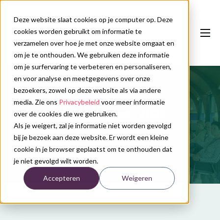
Deze website slaat cookies op je computer op. Deze
cookies worden gebruikt om informatie te
verzamelen over hoe je met onze website omgaat en
om je te onthouden. We gebruiken deze informatie
om je surfervaring te verbeteren en personaliseren,
en voor analyse en meetgegevens over onze
Onze diensten
bezoekers, zowel op deze website als via andere
Congreskalender
media. Zie ons
Privacybeleid
voor meer informatie
EMB-Congres - 2026
over de cookies die we gebruiken.
Nieuws
Als je weigert, zal je informatie niet worden gevolgd
bij je bezoek aan deze website. Er wordt een kleine
Over ons
cookie in je browser geplaatst om te onthouden dat
je niet gevolgd wilt worden.
Contact
Accepteren
Weigeren
Plan uw congres