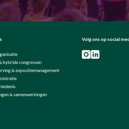
s
Volg ons op social me
ganisatie
& hybride congressen
rving & expositiemanagement
istratie
hiedenis
ringen & samenwerkingen