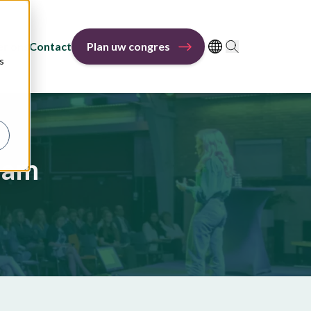
r ons
Contact
Plan uw congres
s
dam