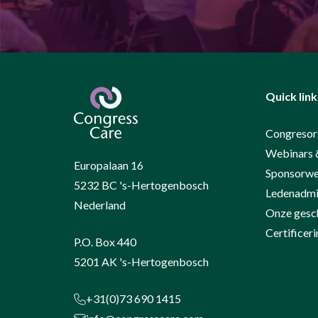
Quick link
Congresor
Webinars 
Europalaan 16
Sponsorwe
5232 BC 's-Hertogenbosch
Ledenadmin
Nederland
Onze gesc
Certifice
P.O. Box 440
5201 AK 's-Hertogenbosch
+31(0)73 690 1415