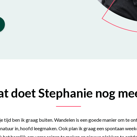
t doet Stephanie nog me
ije tijd ben ik graag buiten. Wandelen is een goede manier om te o
 natuur in, hoofd leegmaken. Ook plan ik graag een spontaan wee
ik het heerlijk om verre reizen te maken en nieuwe plekken te ontd