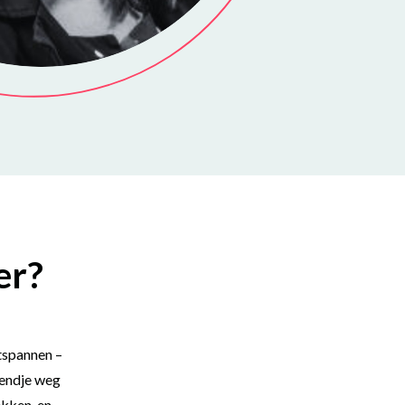
er?
ntspannen –
kendje weg
ekken, en