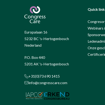
Quick link
Congresor
Webinars 
Europalaan 16
Sponsorwe
5232 BC 's-Hertogenbosch
Ledenadmin
Nederland
Onze gesc
Certifice
P.O. Box 440
5201 AK 's-Hertogenbosch
+31(0)73 690 1415
info@congresscare.com