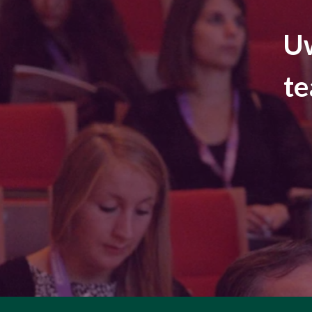
Uw
te