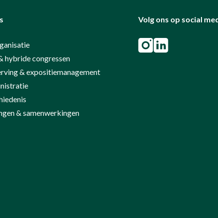
s
Volg ons op social me
ganisatie
& hybride congressen
rving & expositiemanagement
istratie
hiedenis
ringen & samenwerkingen