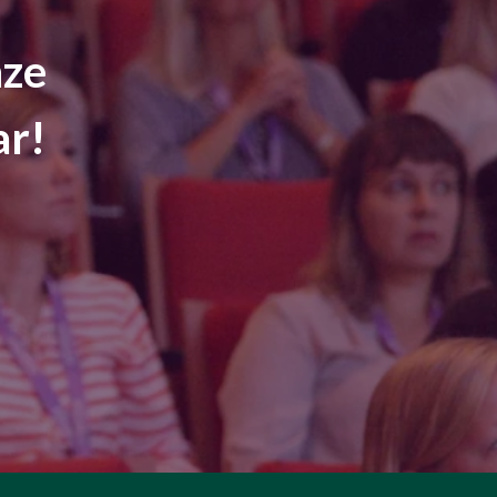
nze
ar!