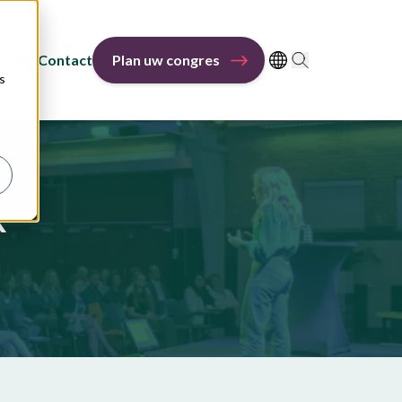
r ons
Contact
Plan uw congres
s
k