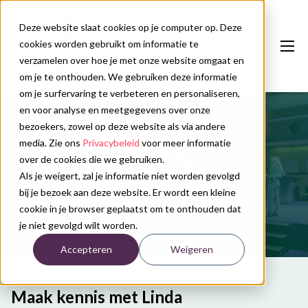
Deze website slaat cookies op je computer op. Deze
cookies worden gebruikt om informatie te
verzamelen over hoe je met onze website omgaat en
om je te onthouden. We gebruiken deze informatie
om je surfervaring te verbeteren en personaliseren,
en voor analyse en meetgegevens over onze
Onze diensten
bezoekers, zowel op deze website als via andere
Congreskalender
media. Zie ons
Privacybeleid
voor meer informatie
Over Linda van Zantvoort
over de cookies die we gebruiken.
Nieuws
Als je weigert, zal je informatie niet worden gevolgd
bij je bezoek aan deze website. Er wordt een kleine
Over ons
cookie in je browser geplaatst om te onthouden dat
je niet gevolgd wilt worden.
Contact
Accepteren
Weigeren
Plan uw congres
Maak kennis met Linda