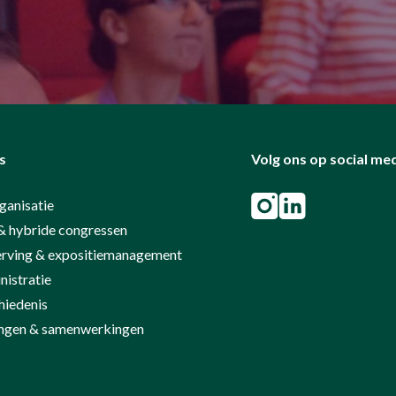
s
Volg ons op social me
ganisatie
& hybride congressen
rving & expositiemanagement
istratie
hiedenis
ringen & samenwerkingen