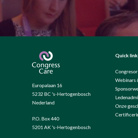
Quick link
Congresor
Webinars 
Europalaan 16
Sponsorwe
5232 BC 's-Hertogenbosch
Ledenadmin
Nederland
Onze gesc
Certifice
P.O. Box 440
5201 AK 's-Hertogenbosch