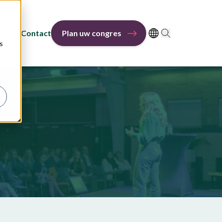
r ons
Contact
Plan uw congres
s