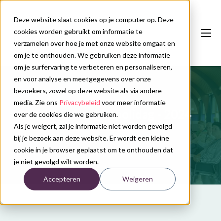
Deze website slaat cookies op je computer op. Deze
cookies worden gebruikt om informatie te
verzamelen over hoe je met onze website omgaat en
om je te onthouden. We gebruiken deze informatie
om je surfervaring te verbeteren en personaliseren,
en voor analyse en meetgegevens over onze
Onze diensten
bezoekers, zowel op deze website als via andere
Congreskalender
media. Zie ons
Privacybeleid
voor meer informatie
NGN Geheugenpolidag - 2024
over de cookies die we gebruiken.
Nieuws
Als je weigert, zal je informatie niet worden gevolgd
bij je bezoek aan deze website. Er wordt een kleine
Over ons
cookie in je browser geplaatst om te onthouden dat
je niet gevolgd wilt worden.
Contact
Accepteren
Weigeren
Plan uw congres