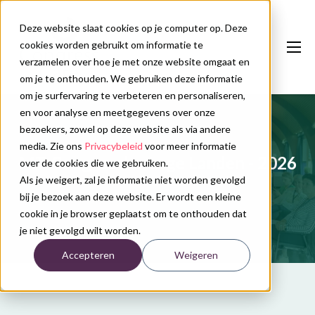
Deze website slaat cookies op je computer op. Deze
cookies worden gebruikt om informatie te
verzamelen over hoe je met onze website omgaat en
om je te onthouden. We gebruiken deze informatie
om je surfervaring te verbeteren en personaliseren,
en voor analyse en meetgegevens over onze
Onze diensten
bezoekers, zowel op deze website als via andere
Congreskalender
media. Zie ons
Privacybeleid
voor meer informatie
MT-Congres der Lage Landen - 2026
over de cookies die we gebruiken.
Nieuws
Als je weigert, zal je informatie niet worden gevolgd
bij je bezoek aan deze website. Er wordt een kleine
Over ons
cookie in je browser geplaatst om te onthouden dat
je niet gevolgd wilt worden.
Contact
Accepteren
Weigeren
Plan uw congres