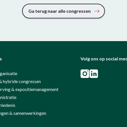
Ga terug naar alle congressen
s
Volg ons op social me
ganisatie
& hybride congressen
rving & expositiemanagement
istratie
hiedenis
ringen & samenwerkingen