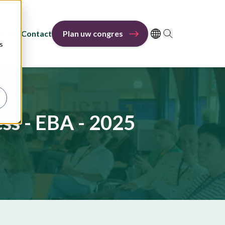
r ons
Contact
Plan uw congres
s
ss - EBA - 2025