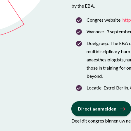
by the EBA.
Congres website:
htt
Wanneer: 3 september
Doelgroep: The EBA co
multidisciplinary burn 
anaesthesiologists, nu
those in training for 
beyond.
Locatie: Estrel Berlin
Direct aanmelden
Deel dit congres binnen uw n