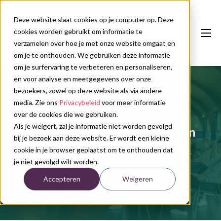
Deze website slaat cookies op je computer op. Deze
cookies worden gebruikt om informatie te
verzamelen over hoe je met onze website omgaat en
om je te onthouden. We gebruiken deze informatie
om je surfervaring te verbeteren en personaliseren,
en voor analyse en meetgegevens over onze
Onze diensten
bezoekers, zowel op deze website als via andere
Congreskalender
media. Zie ons
Privacybeleid
voor meer informatie
3e MDL Congres voor
over de cookies die we gebruiken.
Nieuws
Als je weigert, zal je informatie niet worden gevolgd
Verpleegkundig Specialisten en
bij je bezoek aan deze website. Er wordt een kleine
Over ons
Physician Assistants - 2026
cookie in je browser geplaatst om te onthouden dat
je niet gevolgd wilt worden.
Contact
Accepteren
Weigeren
Plan uw congres