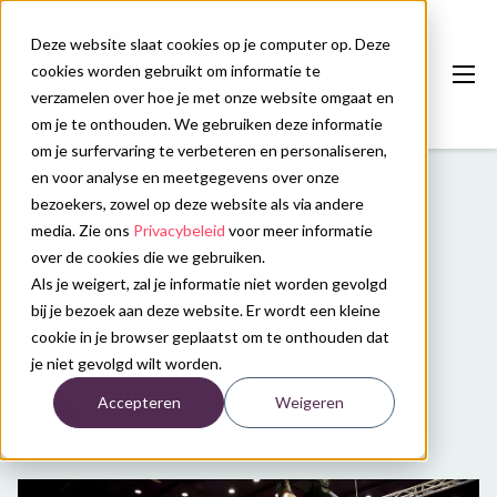
Deze website slaat cookies op je computer op. Deze
cookies worden gebruikt om informatie te
verzamelen over hoe je met onze website omgaat en
om je te onthouden. We gebruiken deze informatie
om je surfervaring te verbeteren en personaliseren,
en voor analyse en meetgegevens over onze
Onze diensten
bezoekers, zowel op deze website als via andere
Waarom medische
Congreskalender
media. Zie ons
Privacybeleid
voor meer informatie
over de cookies die we gebruiken.
congressen vragen om
Nieuws
Als je weigert, zal je informatie niet worden gevolgd
bij je bezoek aan deze website. Er wordt een kleine
professionele organisatie
Over ons
cookie in je browser geplaatst om te onthouden dat
je niet gevolgd wilt worden.
Contact
Accepteren
Weigeren
Nieuws
Plan uw congres
Laatste update: 3 maart 2026