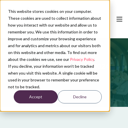
This website stores cookies on your computer.
These cookies are used to collect information about
how you interact with our website and allow us to
remember you. We use this information in order to
improve and customize your browsing experience
and for analytics and metrics about our visitors both
Our services
on this website and other media. To find out more
Conference calendar
about the cookies we use, see our
Privacy Policy
.
Jaarcongres V&VN VS - 2024
If you decline, your information won’t be tracked
News
when you visit this website. A single cookie will be
used in your browser to remember your preference
About us
not to be tracked.
Accept
Decline
Contact
Plan conference